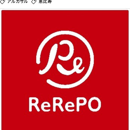
アルカサル
恵比寿
記
事
を
読
む