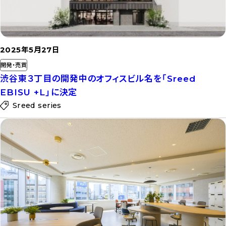
2025年5月27日
開発・売買
渋谷東３丁目の開発中のオフィスビル名を「Sreed
EBISU +L」に決定
Sreed series
記
事
を
読
む