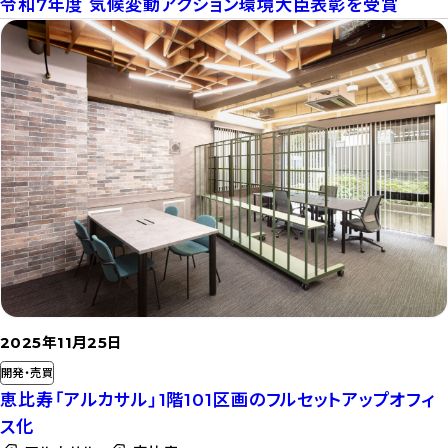
令和7年度 気候変動アクション環境大臣表彰を受賞
記
事
を
読
む
2025年11月25日
開発・売買
恵比寿「アルカサル」1階101区画のフルセットアップオフィ
ス化