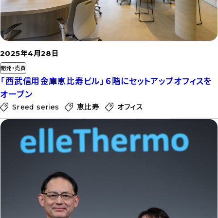
2025年4月28日
開発・売買
「西武信用金庫恵比寿ビル」６階にセットアップオフィスを
オープン
Sreed series
恵比寿
オフィス
記
事
を
読
む