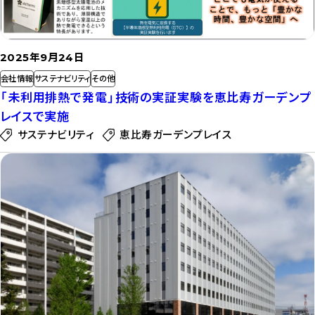
2025年9月24日
会社情報
サステナビリティ
その他
「未利用排熱で発電」技術の実証実験を恵比寿ガーデンプ
レイスで実施
サステナビリティ
恵比寿ガーデンプレイス
記
事
を
読
む