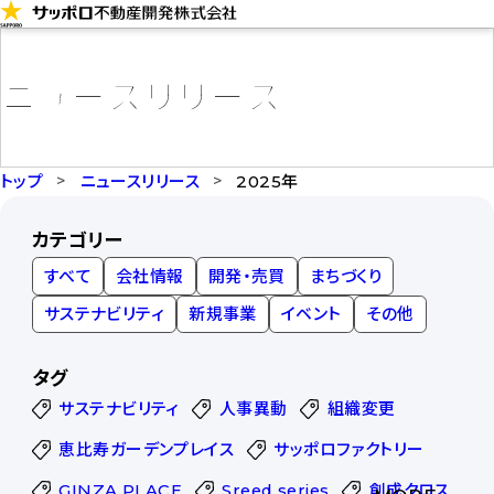
コ
ン
テ
ニュースリリース
ン
ツ
に
トップ
ニュースリリース
2025年
ス
カテゴリー
キ
すべて
会社情報
開発・売買
まちづくり
ッ
プ
サステナビリティ
新規事業
イベント
その他
タグ
サステナビリティ
人事異動
組織変更
恵比寿ガーデンプレイス
サッポロファクトリー
GINZA PLACE
Sreed series
創成クロス