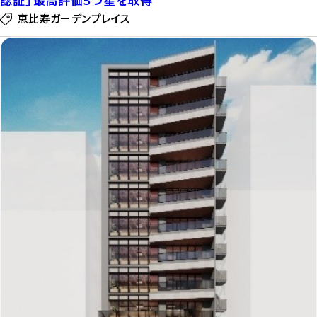
認証」最高評価5つ星を取得
恵比寿ガーデンプレイス
記
事
を
読
む