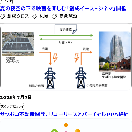
イベント
夏の夜空の下で映画を楽しむ「創成イーストシネマ」開催
創成クロス
札幌
商業施設
記
事
を
読
む
2025年7月7日
サステナビリティ
サッポロ不動産開発、リコーリースとバーチャルPPA締結
記
事