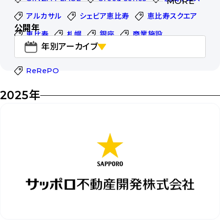
MORE
アルカサル
シェビア恵比寿
恵比寿スクエア
公開年
恵比寿
札幌
銀座
商業施設
年別アーカイブ
オフィス
スタートアップ
FASTWORK
ReRePO
2025年