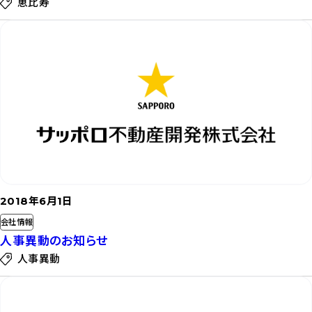
恵比寿
記
事
を
読
む
2018年6月1日
会社情報
人事異動のお知らせ
人事異動
記
事