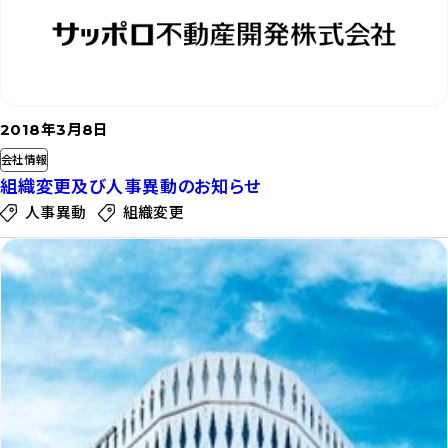
む
2018年3月8日
会社情報
組織変更及び人事異動のお知らせ
人事異動
組織変更
記
事
を
読
む