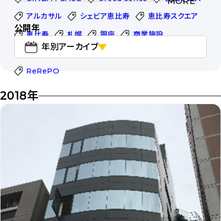
MORE
アルカサル
シェビア恵比寿
恵比寿スクエア
公開年
恵比寿
札幌
銀座
商業施設
年別アーカイブ
オフィス
スタートアップ
FASTWORK
ReRePO
2018年