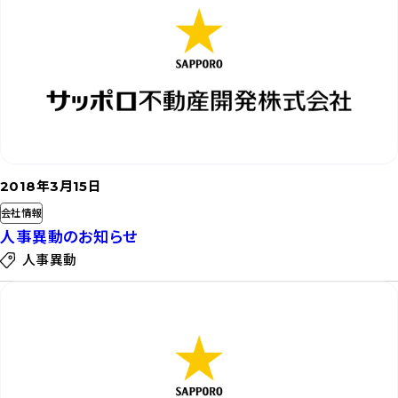
を
読
む
2018年3月15日
会社情報
人事異動のお知らせ
人事異動
記
事
を
読