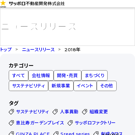
コ
ン
テ
ニュースリリース
ン
ツ
に
トップ
ニュースリリース
2018年
ス
カテゴリー
キ
すべて
会社情報
開発・売買
まちづくり
ッ
プ
サステナビリティ
新規事業
イベント
その他
タグ
サステナビリティ
人事異動
組織変更
恵比寿ガーデンプレイス
サッポロファクトリー
GINZA PLACE
Sreed series
創成クロス