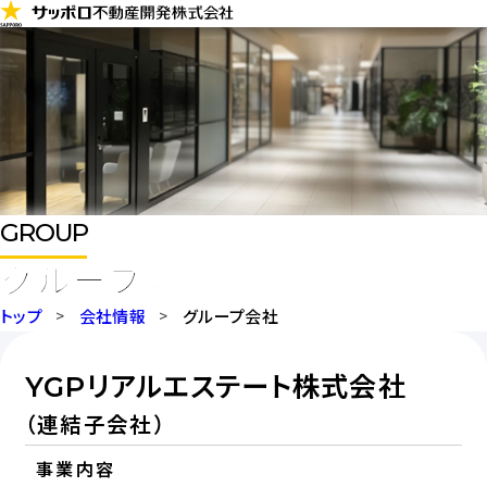
コ
ン
テ
ン
ツ
に
ス
GROUP
キ
グループ会社
ッ
プ
トップ
会社情報
グループ会社
YGPリアルエステート株式会社
（連結子会社）
事業内容