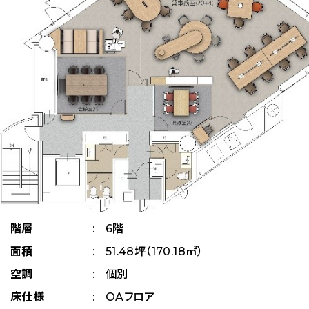
階層
6階
面積
51.48坪（170.18㎡）
空調
個別
床仕様
OAフロア