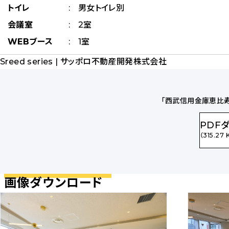
トイレ
男女トイレ別
会議室
2室
WEBブース
1室
Sreed series | サッポロ不動産開発株式会社
「西武信用金庫恵比寿
PDF
（315.27 
画像ダウンロード