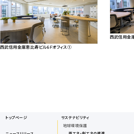
西武信用金庫
画
西武信用金庫恵比寿ビル6Fオフィス①
像
画
ダ
像
ウ
ダ
ン
ウ
ロ
ン
ー
ロ
ド
ー
ド
トップページ
サステナビリティ
地球環境保護
再エネ・創エネの推進
ニュースリリース