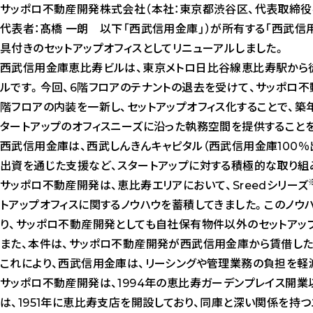
サッポロ不動産開発株式会社（本社：東京都渋谷区、代表取締役社
代表者：髙橋 一朗 以下「西武信用金庫」）が所有する「西武
具付きのセットアップオフィスとしてリニューアルしました。
西武信用金庫恵比寿ビルは、東京メトロ日比谷線恵比寿駅から
ルです。今回、6階フロアのテナントの退去を受けて、サッポロ不
階フロアの内装を一新し、セットアップオフィス化することで、
タートアップのオフィスニーズに沿った執務空間を提供すること
西武信用金庫は、西武しんきんキャピタル（西武信用金庫100％
出資を通じた支援など、スタートアップに対する積極的な取り組
サッポロ不動産開発は、恵比寿エリアにおいて、Sreedシリーズ
トアップオフィスに関するノウハウを蓄積してきました。このノウ
り、サッポロ不動産開発としても自社保有物件以外のセットアッ
また、本件は、サッポロ不動産開発が西武信用金庫から賃借した
これにより、西武信用金庫は、リーシングや管理業務の負担を軽
サッポロ不動産開発は、1994年の恵比寿ガーデンプレイス開業
は、1951年に恵比寿支店を開設しており、同庫と深い関係を持