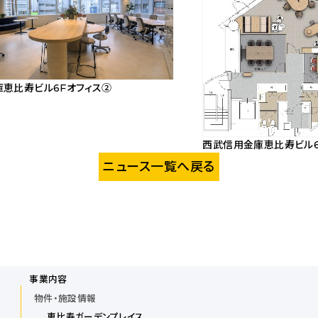
恵比寿ビル6Fオフィス②
西武信用金庫恵比寿ビル6
画
ニュース一覧へ戻る
像
ダ
ウ
ン
ロ
事業内容
ー
物件・施設情報
ド
恵比寿ガーデンプレイス