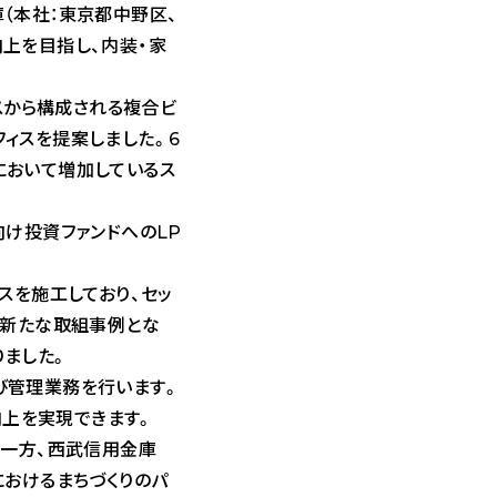
（本社：東京都中野区、
ェ
ェ
ス
向上を目指し、内装・家
ア
ア
PDF
を
スから構成される複合ビ
ダ
ィスを提案しました。6
ウ
において増加しているス
ン
ロ
向け投資ファンドへのLP
ー
ド
スを施工しており、セッ
の新たな取組事例とな
りました。
び管理業務を行います。
上を実現できます。
。一方、西武信用金庫
におけるまちづくりのパ