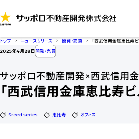
コ
ン
テ
ン
ツ
トップ
ニュースリリース
開発・売買
「西武信用金庫恵比寿ビ
に
2025年4月28日
開発・売買
ス
キ
サッポロ不動産開発×西武信用
ッ
プ
「西武信用金庫恵比寿ビ
Sreed series
恵比寿
オフィス