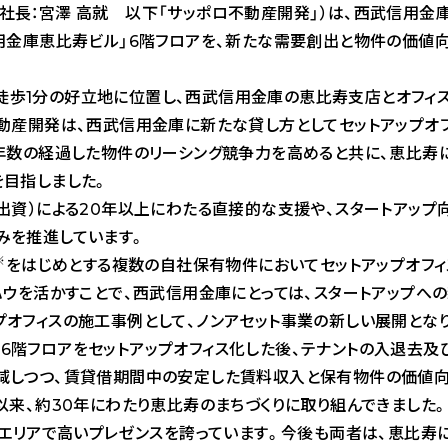
長：宮澤 高就 以下「サッポロ不動産開発」）は、西武信用金庫
信用金庫恵比寿ビル」6階フロアを、新たな需要創出と物件の価値
徒歩1分の好立地に位置し、西武信用金庫の恵比寿支店とオフィ
動産開発は、西武信用金庫に新たな貸し方としてセットアップオフ
築年数の経過した物件のリーシング競争力を高めると共に、恵比寿
を目指しました。
出資）による20年以上にわたる直接的な支援や、スタートアップ
みを推進しています。
※
をはじめとする複数の自社保有物件においてセットアップオフィ
ハウを活かすことで、西武信用金庫にとっては、スタートアップへ
プオフィスの施工事例として、ノンアセット事業の新しい展開とな
6階フロアをセットアップオフィス化した後、テナントの入退去及
減しつつ、賃貸借期間中の安定した賃料収入と保有物件の価値向
以来、約30年にわたり恵比寿のまちづくりに取り組んできました
つエリアで高いプレゼンスを誇っています。今後も両者は、恵比寿