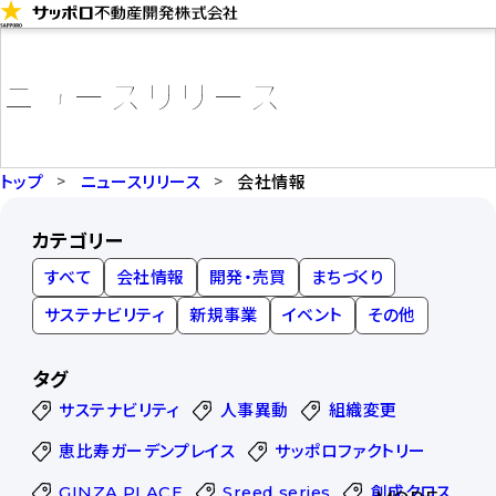
コ
ン
テ
ニュースリリース
ン
ツ
に
トップ
ニュースリリース
会社情報
ス
カテゴリー
キ
すべて
会社情報
開発・売買
まちづくり
ッ
プ
サステナビリティ
新規事業
イベント
その他
タグ
サステナビリティ
人事異動
組織変更
恵比寿ガーデンプレイス
サッポロファクトリー
GINZA PLACE
Sreed series
創成クロス