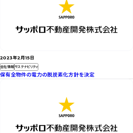
を
読
む
2023年2月15日
会社情報
サステナビリティ
保有全物件の電力の脱炭素化方針を決定
記
事
を
読
む