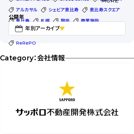
MORE
アルカサル
シェビア恵比寿
恵比寿スクエア
公開年
恵比寿
札幌
銀座
商業施設
年別アーカイブ
オフィス
スタートアップ
FASTWORK
ReRePO
Category：会社情報