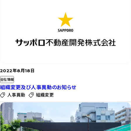
事
を
読
む
2022年8月18日
会社情報
組織変更及び人事異動のお知らせ
人事異動
組織変更
記
事
を