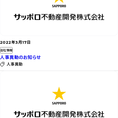
読
む
2022年3月17日
会社情報
人事異動のお知らせ
人事異動
記
事
を
読
む