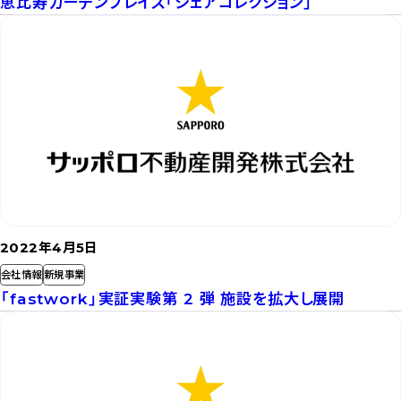
恵比寿ガーデンプレイス「シェアコレクション」
記
事
を
読
む
2022年4月5日
会社情報
新規事業
「fastwork」実証実験第 2 弾 施設を拡大し展開
記
事
を