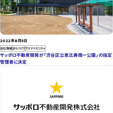
読
む
2022年8月5日
会社情報
まちづくり
サステナビリティ
サッポロ不動産開発が「渋谷区立恵比寿南一公園」の指定
管理者に決定
記
事
を
読
む