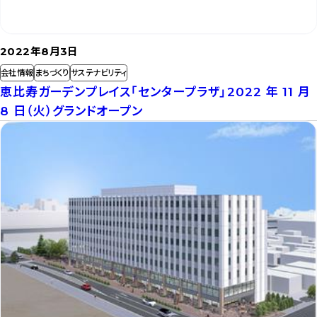
2022年8月3日
会社情報
まちづくり
サステナビリティ
恵比寿ガーデンプレイス「センタープラザ」2022 年 11 月
8 日（火）グランドオープン
記
事
を
読
む