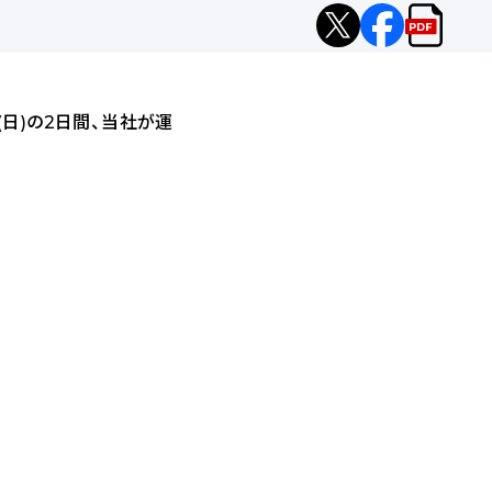
X
facebook
リ
へ
へ
リ
シ
シ
ー
(日)の2日間、当社が運
ェ
ェ
ス
ア
ア
PDF
を
ダ
ウ
ン
ロ
ー
ド