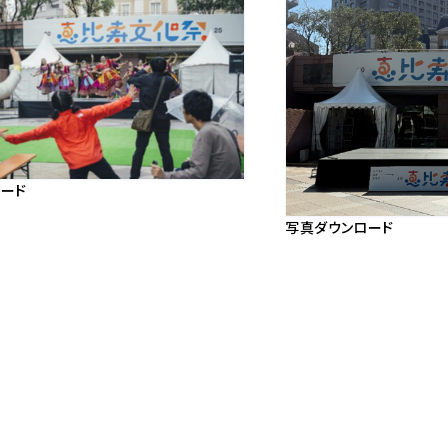
ード
写真ダウンロード
画
像
ダ
ウ
ン
ロ
ー