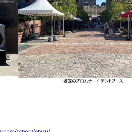
坂道のプロムナード テントブース
y.com/school/ebisu/