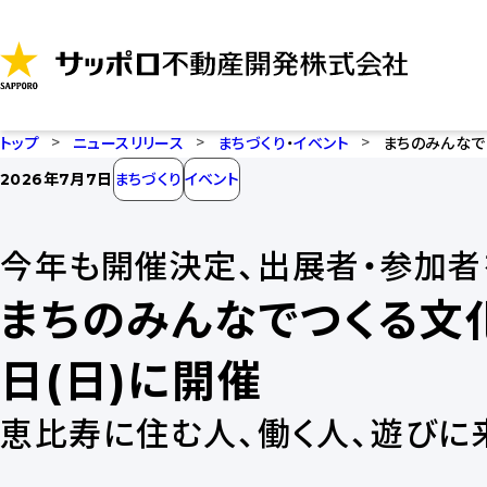
コ
ン
テ
ン
ツ
トップ
ニュースリリース
まちづくり
・
イベント
まちのみんなでつ
に
2026年7月7日
まちづくり
イベント
ス
キ
今年も開催決定、出展者・参加者
ッ
プ
まちのみんなでつくる文化祭
日(日)に開催
恵比寿に住む人、働く人、遊びに