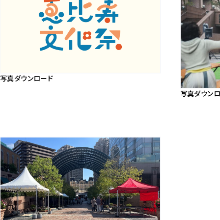
写真ダウンロード
画
写真ダウンロ
像
画
ダ
像
ウ
ダ
ン
ウ
ロ
ン
ー
ロ
ド
ー
ド