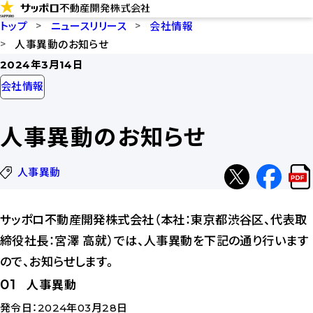
コ
トップ
ニュースリリース
会社情報
ン
人事異動のお知らせ
テ
2024年3月14日
ン
会社情報
ツ
に
人事異動のお知らせ
ス
キ
人事異動
ッ
X
faceb
リ
プ
へ
へ
リ
サッポロ不動産開発株式会社（本社：東京都渋谷区、代表取
シ
シ
ー
締役社長：宮澤 高就）では、人事異動を下記の通り行います
ェ
ェ
ス
ので、お知らせします。
ア
ア
P
01
人事異動
を
発令日：2024年03月28日
ダ