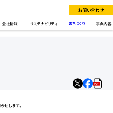
お問い合わせ
まちづくり
会社情報
サステナビリティ
事業内容
X
facebook
リ
へ
へ
リ
シ
シ
ー
らせします。
ェ
ェ
ス