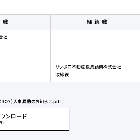
旧職
継続職
会社
員
サッポロ不動産投資顧問株式会社
取締役
40307）人事異動のお知らせ.pdf
ダウンロード
B）