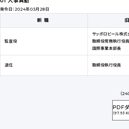
01 人事異動
発令日：2024年03月28日
新職
サッポロビール株式
監査役
取締役常務執行役
国際事業本部長
退任
取締役執行役員
（2
PDF
（97.93 K