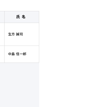
ア
ア
PDF
を
ダ
氏名
ウ
ン
生方 誠司
ロ
ー
ド
中島 信一郎