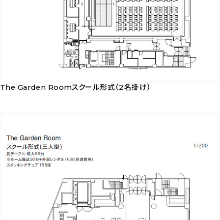
ン
ロ
ー
ド
The Garden Roomスクール形式（2名掛け）
The
Garden
Room
ス
ク
ー
ル
形
式