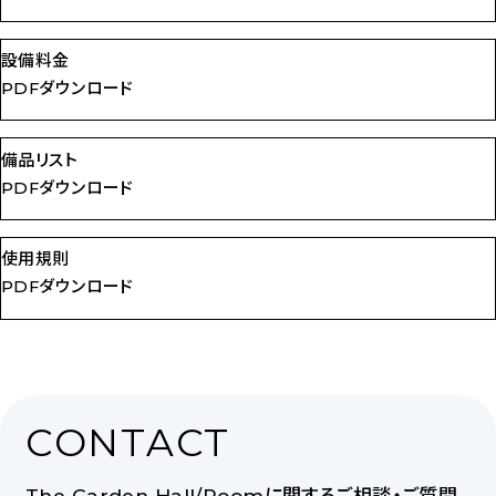
シ
ア
設備料金
タ
PDFダウンロード
ー
を
備品リスト
ダ
PDFダウンロード
ウ
ン
使用規則
ロ
PDFダウンロード
ー
ド
CONTACT
The Garden Hall/Roomに関するご相談・ご質問