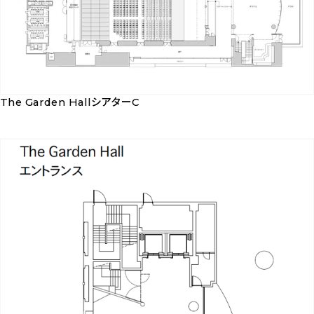
B
を
ダ
ウ
ン
The Garden HallシアターC
ロ
The
ー
Garden
ド
Hall
シ
ア
タ
ー
C
を
ダ