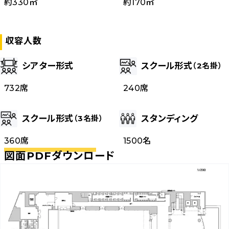
約
330
㎡
約
170
㎡
収容人数
シアター形式
スクール形式
（2名掛）
732席
240席
スクール形式
スタンディング
（3名掛）
360席
1500名
図面PDFダウンロード