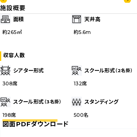
施設概要
面積
天井高
約
265
㎡
約
5.6m
収容人数
シアター形式
スクール形式
（2名掛）
308席
132席
スクール形式
スタンディング
（3名掛）
198席
500名
図面PDFダウンロード