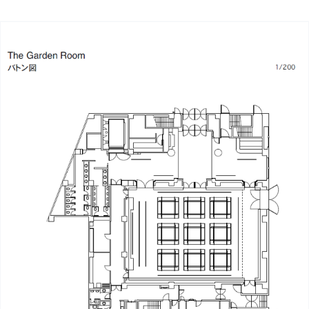
The
Garden
Room
平
面
図
を
ダ
ウ
ン
ロ
ー
ド