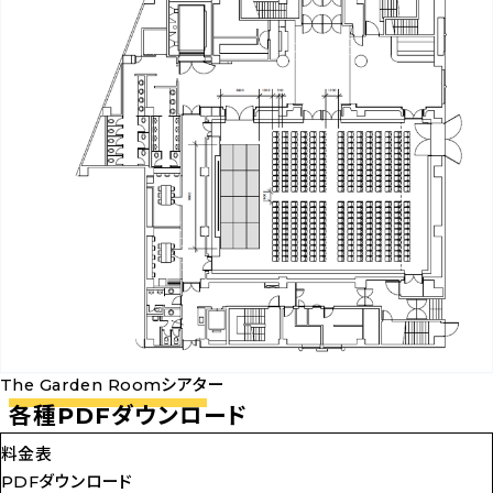
ー
ル
形
式
（3
名
掛
け）
を
ダ
ウ
ン
The Garden Roomシアター
各種PDFダウンロード
The
ロ
Garden
ー
料金表
Room
ド
PDFダウンロード