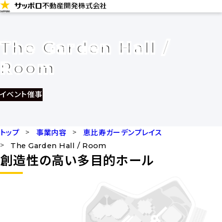
コ
ン
テ
The Garden Hall /
ン
Room
ツ
に
イベント
催事
ス
キ
ッ
トップ
事業内容
恵比寿ガーデンプレイス
プ
The Garden Hall / Room
創造性の高い多目的ホール