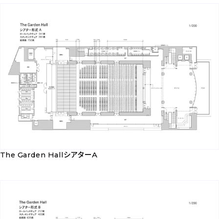
Garden
ダ
Hall
ウ
ス
ン
ク
ロ
ー
ー
ル
ド
形
式
（3
名
掛
The Garden HallシアターA
け）
The
を
Garden
ダ
Hall
ウ
シ