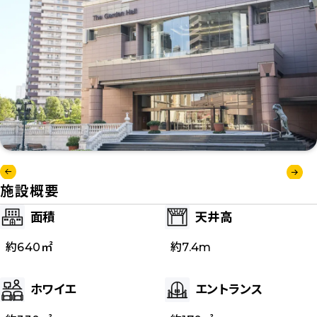
施設概要
面積
天井高
約
640
㎡
約
7.4m
ホワイエ
エントランス