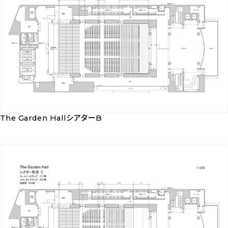
ン
ア
ロ
タ
ー
ー
ド
A
を
ダ
ウ
ン
The Garden HallシアターB
ロ
The
ー
Garden
ド
Hall
シ
ア
タ
ー