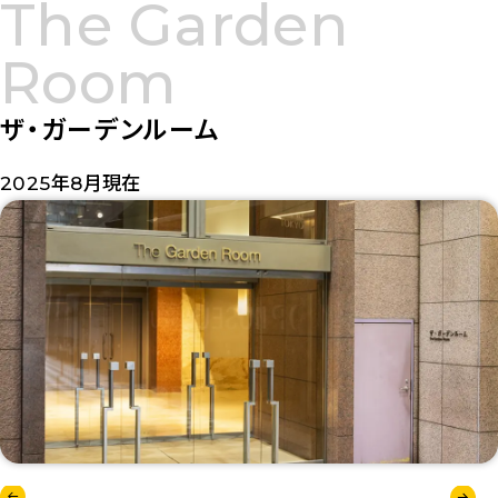
The Garden
ン
ト
Room
ラ
ン
ザ・ガーデンルーム
ス
を
2025年8月現在
ダ
ウ
ン
ロ
ー
ド