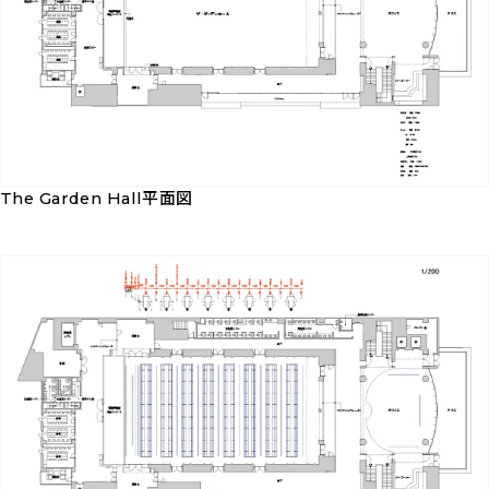
The Garden Hall平面図
The
Garden
Hall
平
面
図
を
ダ