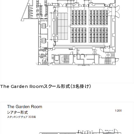
（2
名
掛
け）
を
ダ
ウ
ン
ロ
The Garden Roomスクール形式（3名掛け）
ー
The
ド
Garden
Room
ス
ク