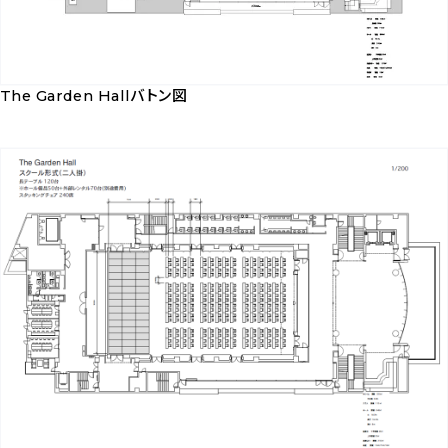
ウ
ン
ロ
ー
The Garden Hallバトン図
ド
The
Garden
Hall
バ
ト
ン
図
を
ダ
ウ
ン